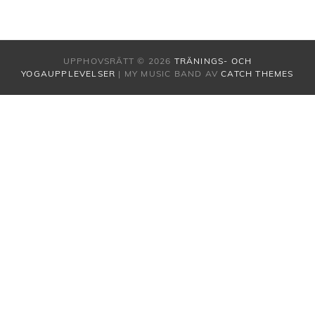
UPPHOVSRÄTT © 2026
TRÄNINGS- OCH
YOGAUPPLEVELSER
|
MY MUSIC BAND AV
CATCH THEMES