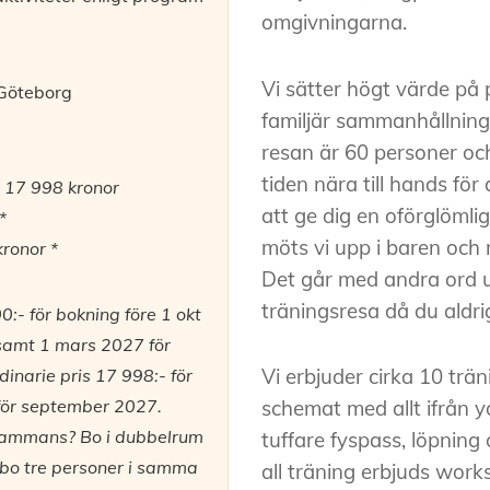
omgivningarna.
Vi sätter högt värde på
Göteborg
familjär sammanhållning
resan är 60 personer och
tiden nära till hands för a
:
17 998 kronor
att ge dig en oförglömli
*
möts vi upp i baren och
kronor *
Det går med andra ord u
träningsresa då du aldri
0:- för bokning före 1 okt
samt 1 mars 2027 för
Vi erbjuder cirka 10 trä
inarie pris 17 998:- för
för september 2027.
schemat med allt ifrån y
llsammans? Bo i dubbelrum
tuffare fyspass, löpning
 bo tre personer i samma
all träning erbjuds work