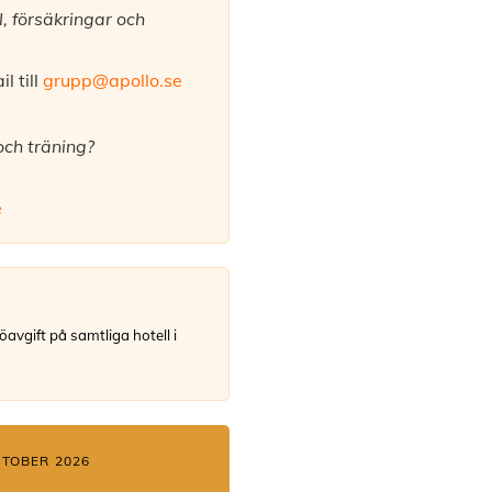
l, försäkringar och
 till
grupp@apollo.se
ch träning?
e
öavgift på samtliga hotell i
TOBER 2026