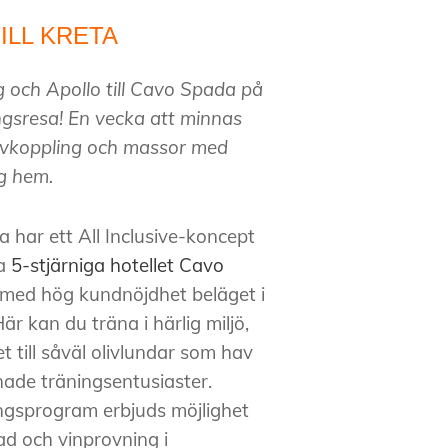
ILL KRETA
g och Apollo till Cavo Spada på
ingsresa! En vecka att minnas
, avkoppling och massor med
ig hem.
ta har ett All Inclusive-koncept
ra
5-stjärniga hotellet Cavo
ll med hög kundnöjdhet beläget i
r kan du träna i härlig miljö,
t till såväl olivlundar som hav
nade träningsentusiaster.
ingsprogram erbjuds möjlighet
nad och vinprovning i