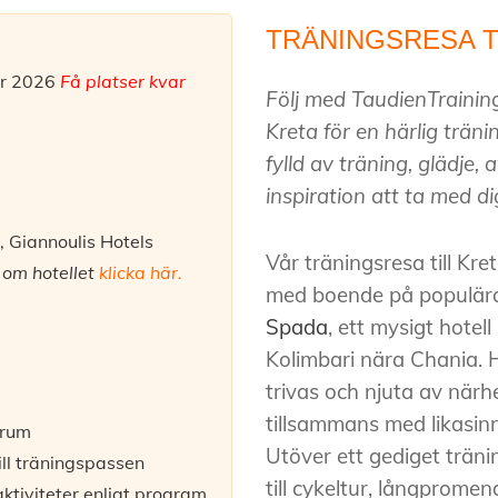
TRÄNINGSRESA T
er 2026
Få platser kvar
Följ med TaudienTrainin
Kreta för en härlig trän
fylld av träning, glädje
inspiration att ta med d
 Giannoulis Hotels
Vår träningsresa till Kre
 om hotellet
klicka här
.
med boende på populä
Spada
, ett mysigt hote
Kolimbari nära Chania. Hä
trivas och njuta av närhe
tillsammans med likasin
lrum
Utöver ett gediget trän
 till träningspassen
till cykeltur, långprome
ktiviteter enligt program