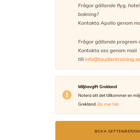
Frågor gällande flyg, hotel
bokning?
Kontakta Apollo genom mail
Frågor gällande program o
Kontakta oss genom mail
till
info@taudientraining.s
Miljöavgift Grekland
Notera att det tillkommer en milj
Grekland
,
läs mer här.
BOKA SEPTEMBER/OK