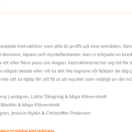
lockade instruktörer som alla är proffs på sina områden. Gen
ll dansare, löpare och styrkefantaster, kan vi erbjuda en bre
a ett eller flera pass om dagen. Instruktörerna tar sig tid f
u någon skada eller vill ta det lite lugnare så hjälper de dig
nte att ta hjälp för att få ut så mycket som möjligt av din t
erg Lundgren, Lotta Tångring & Maja Klöverstedt
Bäcklin & Maja Klöverstedt
ren, Jessica Nylén & Christoffer Pedersen
HRISTOFFER PEDERSEN