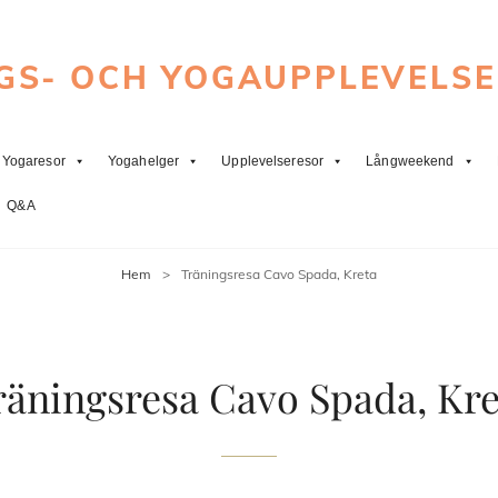
GS- OCH YOGAUPPLEVELS
Yogaresor
Yogahelger
Upplevelseresor
Långweekend
Q&A
Hem
>
Träningsresa Cavo Spada, Kreta
räningsresa Cavo Spada, Kre