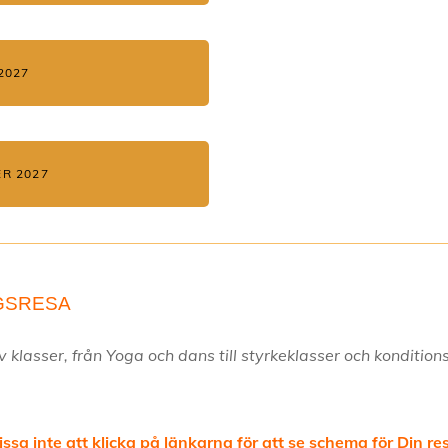
2027
R 2027
GSRESA
v klasser, från Yoga och dans till styrkeklasser och konditio
ssa inte att klicka på länkarna för att se schema för Din re