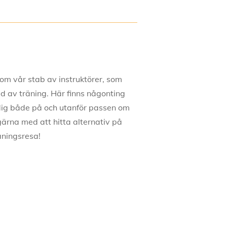
om vår stab av instruktörer, som
dd av träning. Här finns någonting
ör dig både på och utanför passen om
 gärna med att hitta alternativ på
räningsresa!