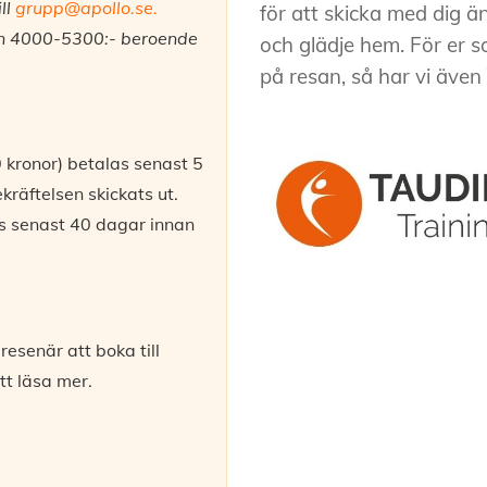
ll
grupp@apollo.se
.
för att skicka med dig ä
an 4000-5300:- beroende
och glädje hem. För er 
på resan, så har vi även
kronor) betalas senast 5
kräftelsen skickats ut.
s senast 40 dagar innan
resenär att boka till
tt läsa mer.