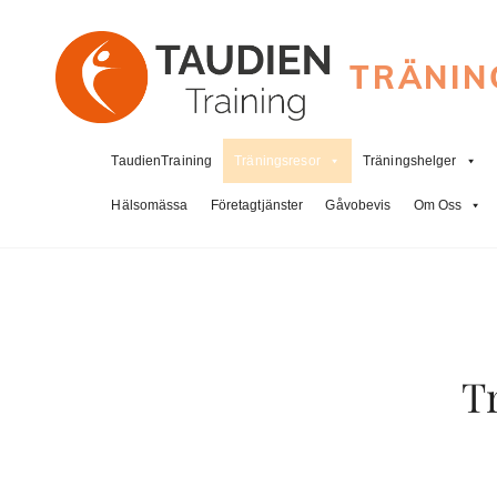
TRÄNIN
TaudienTraining
Träningsresor
Träningshelger
Hälsomässa
Företagtjänster
Gåvobevis
Om Oss
T