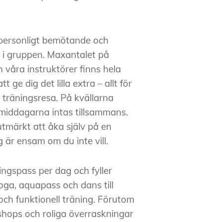
 personligt bemötande och
 i gruppen. Maxantalet på
 våra instruktörer finns hela
tt ge dig det lilla extra – allt för
g träningsresa. På kvällarna
 middagarna intas tillsammans.
tmärkt att åka själv på en
g är ensam om du inte vill.
ningspass per dag och fyller
oga, aquapass och dans till
 och funktionell träning. Förutom
shops och roliga överraskningar