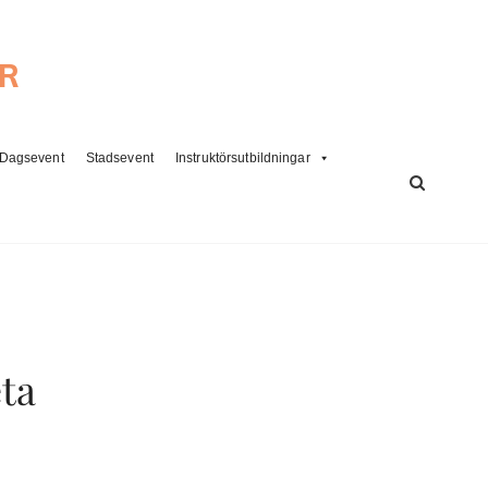
ER
Dagsevent
Stadsevent
Instruktörsutbildningar
SÖK
ta