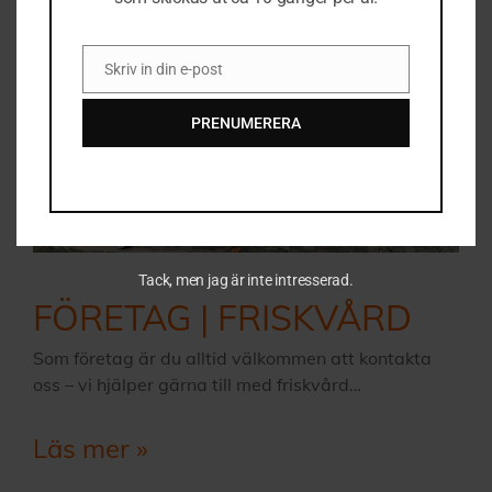
Skriv in din e-post
Email
PRENUMERERA
Tack, men jag är inte intresserad.
FÖRETAG | FRISKVÅRD
Som företag är du alltid välkommen att kontakta
oss – vi hjälper gärna till med friskvård…
Läs mer »