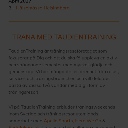
April 2027
3 –
Hälsomässa Helsingborg
TRÄNA MED TAUDIENTRAINING
TaudienTraining är träningsreseföretaget som
fokuserar på Dig och att du ska få uppleva en aktiv
och spännande semester med mycket glädje och
gemenskap. Vi har många års erfarenhet från rese-,
service- och träningsbranschen och vill dela det
bästa av dessa två världar med dig i form av
träningsresor!
Vi på TaudienTraining erbjuder träningsweekends
inom Sverige och träningsresor utomlands i
samarbete med
Apollo Sports
,
Here We Go
&
Sydafrikaresor
. Upplev en helg eller en vecka med