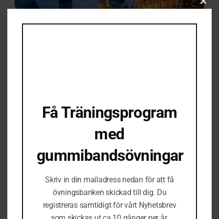
CLO
THI
MOD
LÅNGWEEKEND
Långweekends är precis vad det låter som – en
Få Träningsprogram
kortare resa med mycket innehåll!
Perfekt för dig som vill komma iväg några dagar
med
och fylla på med energi, träning och nya intryck
utan att behöva vara borta en hel vecka.
gummibandsövningar
Läs mer »
Skriv in din mailadress nedan för att få
övningsbanken skickad till dig. Du
registreras samtidigt för vårt Nyhetsbrev
som skickas ut ca 10 gånger per år.