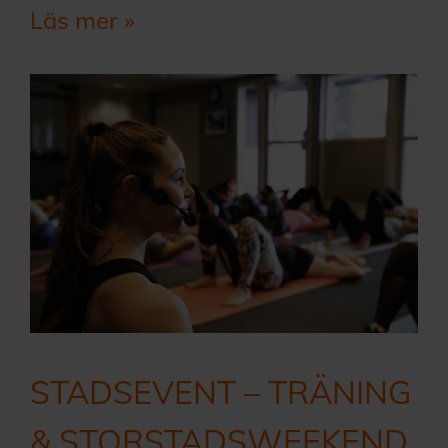
Läs mer »
STADSEVENT – TRÄNING
& STORSTADSWEEKEND