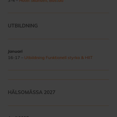
3-4 –
Hotel Skansen, Båstad
UTBILDNING
Januari
16-17 –
Utbildning Funktionell styrka & HIIT
HÄLSOMÄSSA 2027