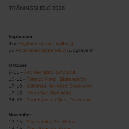
TRÄNINGSHELG 2026
September
4-6 –
Gyllene Hornet, Tällberg
26 –
Norrviken, Bjärehalvön
Dagsevent
Oktober
9-11 –
Asa Herrgård, Småland
10-11 –
Torekov Hotell, Bjärehalvön
17-18 –
Gällöfsta Herrgård, Stockholm
17-18 –
Vann Spa, Bohuslän
24-25 –
Sundbyholms Slott, Eskilstuna
November
13-15 –
Skytteholm, Stockholm
14-15 –
Åhus Seaside, Skåne