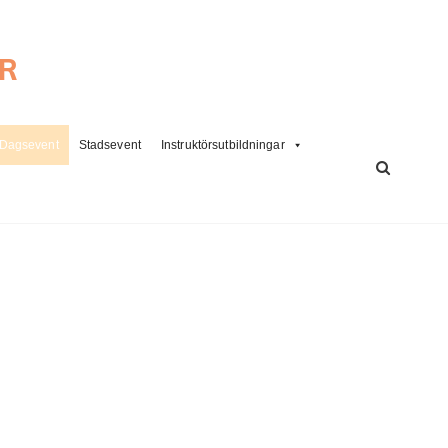
ER
Dagsevent
Stadsevent
Instruktörsutbildningar
SÖK