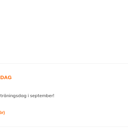
.
SDAG
 träningsdag i september!
är)