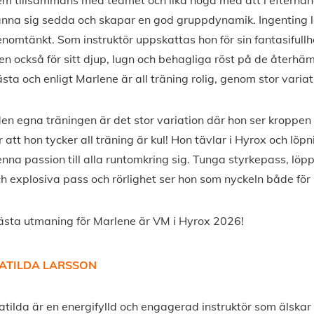
nna sig sedda och skapar en god gruppdynamik. Ingenting l
nomtänkt. Som instruktör uppskattas hon för sin fantasifullh
n också för sitt djup, lugn och behagliga röst på de återhä
sta och enligt Marlene är all träning rolig, genom stor variat
den egna träningen är det stor variation där hon ser kroppe
r att hon tycker all träning är kul! Hon tävlar i Hyrox och löp
nna passion till alla runtomkring sig. Tunga styrkepass, lö
h explosiva pass och rörlighet ser hon som nyckeln både fö
sta utmaning för Marlene är VM i Hyrox 2026!
ATILDA LARSSON
tilda är en energifylld och engagerad instruktör som älskar 