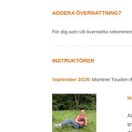
ADDERA ÖVERNATTNING?
För dig som vill övernatta rekomm
INSTRUKTÖRER
September 2026:
Marlene Taudien 
M
Äl
gr
de