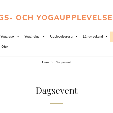
GS- OCH YOGAUPPLEVELS
Yogaresor
Yogahelger
Upplevelseresor
Långweekend
Q&A
Hem
>
Dagsevent
Dagsevent