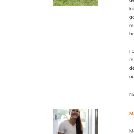
kä
ge
me
bä
I 
fö
de
oc
Nä
M
Ma