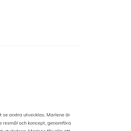
t se andra utvecklas. Marlene är
ya resmål och koncept, genomföra
 utvärdera. Marlene får alla att