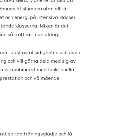
ämnas åt slumpen utan allt är
et och energi på intensiva klasser,
mtande klasserna. Mixen är det
ion så tröttnar man aldrig.
n mår bäst av allsidigheten och även
ning och vill gärna dela med sig av
ppass kombinerat med funktionella
r prestation och välmående.
att sprida träningsglädje och få