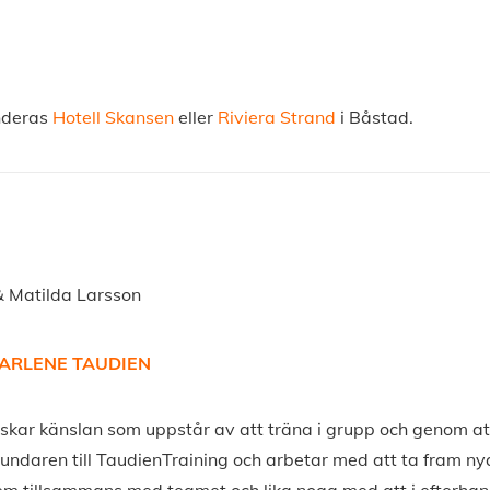
enderas
Hotell Skansen
eller
Riviera Strand
i Båstad.
& Matilda Larsson
ARLENE TAUDIEN
skar känslan som uppstår av att träna i grupp och genom at
undaren till TaudienTraining och arbetar med att ta fram n
m tillsammans med teamet och lika noga med att i efterhand