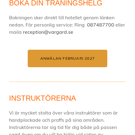
BOKA DIN TRÄNINGSHELG
Bokningen sker direkt till hotellet genom länken
nedan. För personlig service: Ring
087487700
eller
maila
reception@vargard.se
ANMÄLAN FEBRUARI 2027
INSTRUKTÖRERNA
Vi är mycket stolta över våra instruktörer som är
handplockade och proffs på sina områden.
Instruktörerna tar sig tid för dig både på passen
samt även om du vill ha hjälp vid sidan av