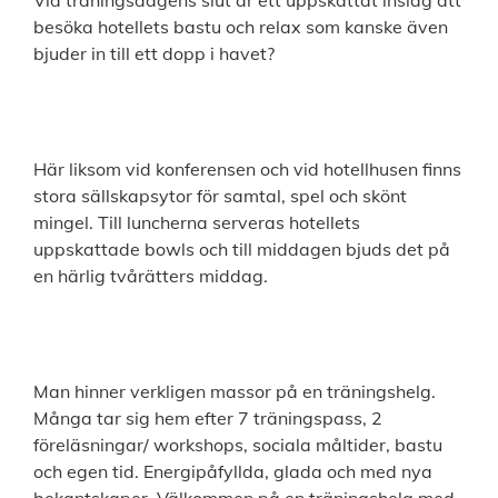
Vid träningsdagens slut är ett uppskattat inslag att
besöka hotellets bastu och relax som kanske även
bjuder in till ett dopp i havet?
Här liksom vid konferensen och vid hotellhusen finns
stora sällskapsytor för samtal, spel och skönt
mingel. Till luncherna serveras hotellets
uppskattade bowls och till middagen bjuds det på
en härlig tvårätters middag.
Man hinner verkligen massor på en träningshelg.
Många tar sig hem efter 7 träningspass, 2
föreläsningar/ workshops, sociala måltider, bastu
och egen tid. Energipåfyllda, glada och med nya