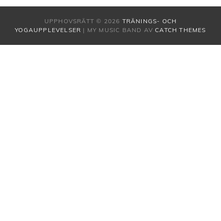
UPPHOVSRÄTT © 2026
TRÄNINGS- OCH
YOGAUPPLEVELSER
|
MY MUSIC BAND AV
CATCH THEMES