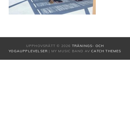
UPPHOVSRÄTT © 2026
TRÄNINGS- OCH
YOGAUPPLEVELSER
|
MY MUSIC BAND AV
CATCH THEMES