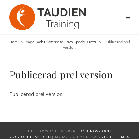
Hem
>
Yoga- och Pilatesresa Cavo Spada, Kreta
>
Publicerad prel
version.
Publicerad prel version.
Publicerad prel version.
UPPHOVSRÄTT © 2026
TRÄNINGS- OCH
YOGAUPPLEVELSER
|
MY MUSIC BAND AV
CATCH THEMES