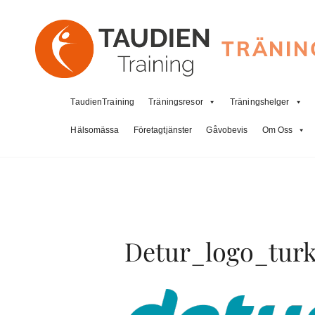
TRÄNIN
TaudienTraining
Träningsresor
Träningshelger
Hälsomässa
Företagtjänster
Gåvobevis
Om Oss
Detur_logo_tur