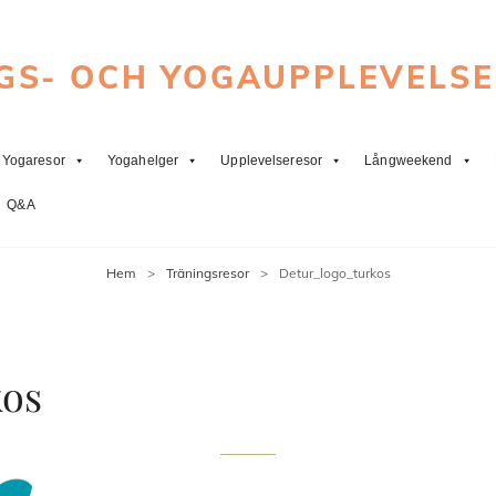
GS- OCH YOGAUPPLEVELS
Yogaresor
Yogahelger
Upplevelseresor
Långweekend
Q&A
Hem
>
Träningsresor
>
Detur_logo_turkos
kos