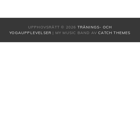
UPPHOVSRÄTT © 2026
TRÄNINGS- OCH
YOGAUPPLEVELSER
|
MY MUSIC BAND AV
CATCH THEMES