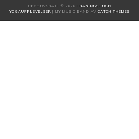
UPPHOVSRÄTT © 2026
TRÄNINGS- OCH
YOGAUPPLEVELSER
|
MY MUSIC BAND AV
CATCH THEMES