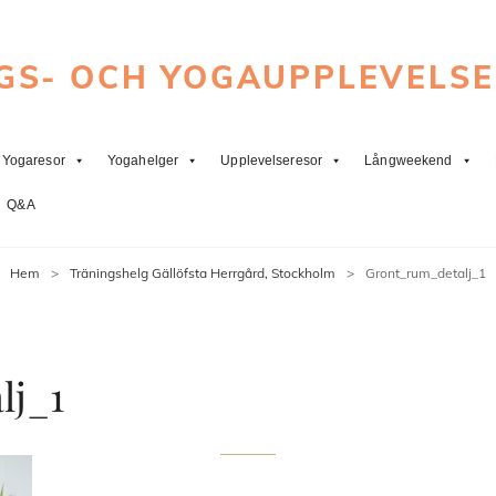
GS- OCH YOGAUPPLEVELS
Yogaresor
Yogahelger
Upplevelseresor
Långweekend
Q&A
Hem
>
Träningshelg Gällöfsta Herrgård, Stockholm
>
Gront_rum_detalj_1
lj_1