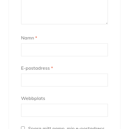
Namn
*
E-postadress
*
Webbplats
Spara mitt namn, min e-postadress