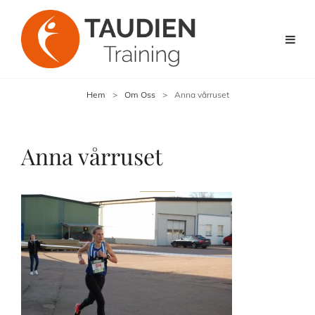
Hem
>
Om Oss
>
Anna vårruset
Anna vårruset