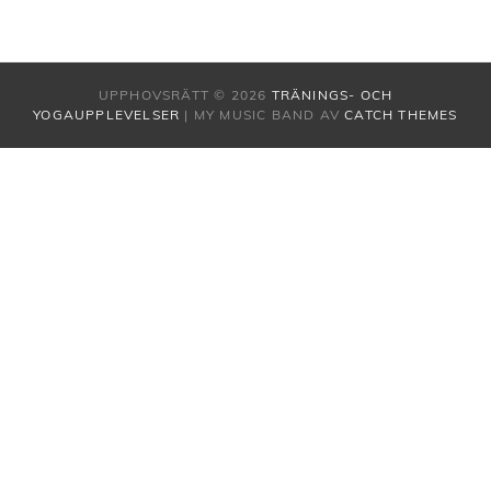
UPPHOVSRÄTT © 2026
TRÄNINGS- OCH
YOGAUPPLEVELSER
|
MY MUSIC BAND AV
CATCH THEMES