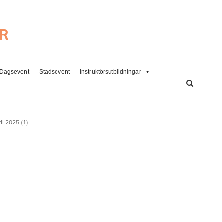
ER
Dagsevent
Stadsevent
Instruktörsutbildningar
SÖK
l 2025 (1)
)