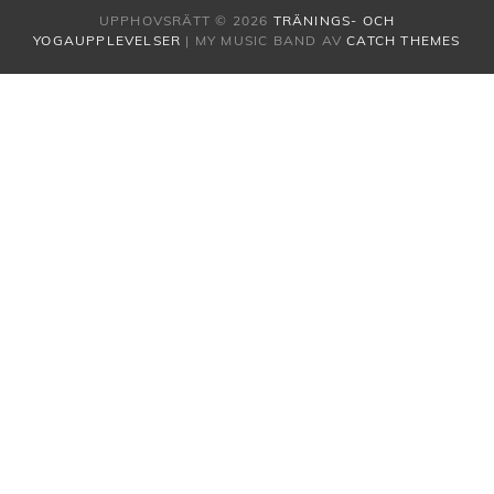
UPPHOVSRÄTT © 2026
TRÄNINGS- OCH
YOGAUPPLEVELSER
|
MY MUSIC BAND AV
CATCH THEMES