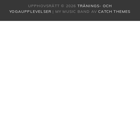
UPPHOVSRÄTT © 2026
TRÄNINGS- OCH
YOGAUPPLEVELSER
|
MY MUSIC BAND AV
CATCH THEMES