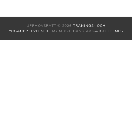
UPPHOVSRÄTT © 2026
TRÄNINGS- OCH
YOGAUPPLEVELSER
|
MY MUSIC BAND AV
CATCH THEMES