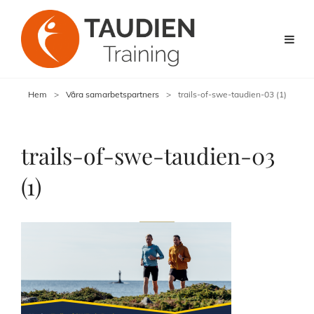
Hem
>
Våra samarbetspartners
>
trails-of-swe-taudien-03 (1)
trails-of-swe-taudien-03
(1)