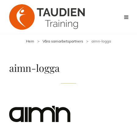
Hem
>
Våra samarbetspartners
>
aimn-logga
aimn-logga