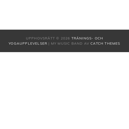
UPPHOVSRÄTT © 2026
TRÄNINGS- OCH
YOGAUPPLEVELSER
|
MY MUSIC BAND AV
CATCH THEMES