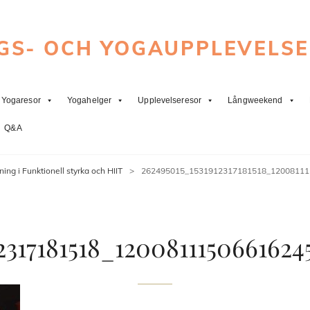
GS- OCH YOGAUPPLEVELS
Yogaresor
Yogahelger
Upplevelseresor
Långweekend
Q&A
ning i Funktionell styrka och HIIT
>
262495015_1531912317181518_12008111
2317181518_1200811150661624