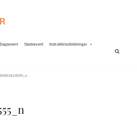
ER
Dagsevent
Stadsevent
Instruktörsutbildningar
SÖK
50661624555_n
555_n