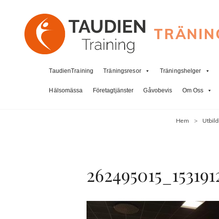
TRÄNIN
TaudienTraining
Träningsresor
Träningshelger
Hälsomässa
Företagtjänster
Gåvobevis
Om Oss
Hem
>
Utbild
262495015_153191