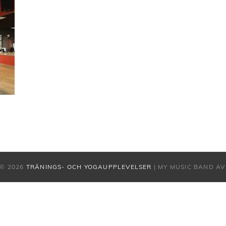
© 2026
TRÄNINGS- OCH YOGAUPPLEVELSER
|
MY MUSIC BAND A