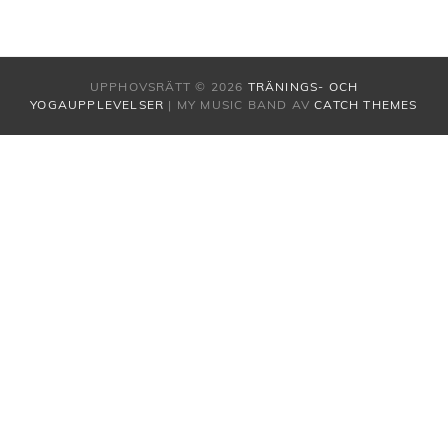
UPPHOVSRÄTT © 2026
TRÄNINGS- OCH
YOGAUPPLEVELSER
|
MY MUSIC BAND AV
CATCH THEMES