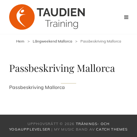
Hem
>
Långweekend Mallorca
>
Passbeskriving Mallorca
Passbeskriving Mallorca
Passbeskriving Mallorca
UPPHOVSRÄTT © 2026
TRÄNINGS- OCH
YOGAUPPLEVELSER
|
MY MUSIC BAND AV
CATCH THEMES