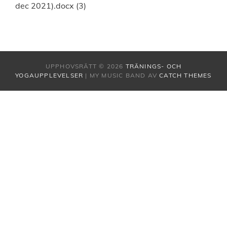
dec 2021).docx (3)
UPPHOVSRÄTT © 2026
TRÄNINGS- OCH
YOGAUPPLEVELSER
|
MY MUSIC BAND AV
CATCH THEMES