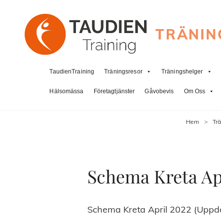
TRÄNIN
TaudienTraining
Träningsresor
Träningshelger
Hälsomässa
Företagtjänster
Gåvobevis
Om Oss
Hem
>
Tr
Schema Kreta Apr
Schema Kreta April 2022 (Uppdat