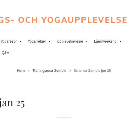
GS- OCH YOGAUPPLEVELS
Yogaresor
Yogahelger
Upplevelseresor
Långweekend
Q&A
Hem
>
Träningsresa Gambia
>
Schema Gambia jan 25
an 25