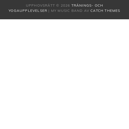
UPPHOVSRÄTT © 2026
TRÄNINGS- OCH
YOGAUPPLEVELSER
|
MY MUSIC BAND AV
CATCH THEMES