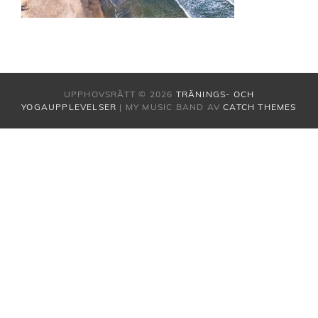
UPPHOVSRÄTT © 2026
TRÄNINGS- OCH
YOGAUPPLEVELSER
|
MY MUSIC BAND AV
CATCH THEMES