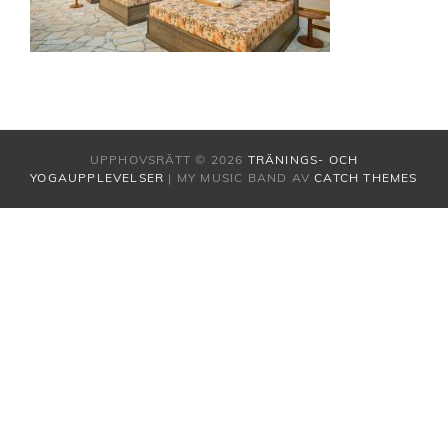
UPPHOVSRÄTT © 2026
TRÄNINGS- OCH
YOGAUPPLEVELSER
|
MY MUSIC BAND AV
CATCH THEMES