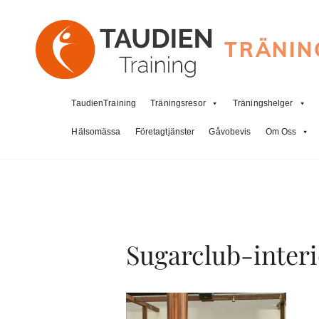
TRÄNIN
TaudienTraining
Träningsresor
Träningshelger
Hälsomässa
Företagtjänster
Gåvobevis
Om Oss
Sugarclub-inter