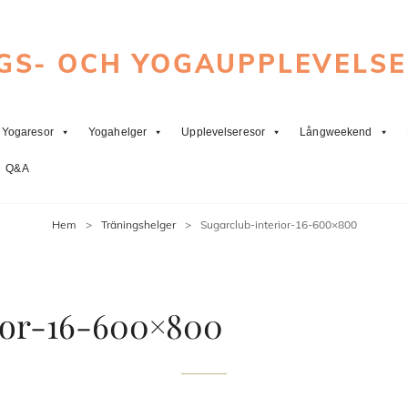
GS- OCH YOGAUPPLEVELS
Yogaresor
Yogahelger
Upplevelseresor
Långweekend
Q&A
Hem
>
Träningshelger
>
Sugarclub-interior-16-600×800
ior-16-600×800