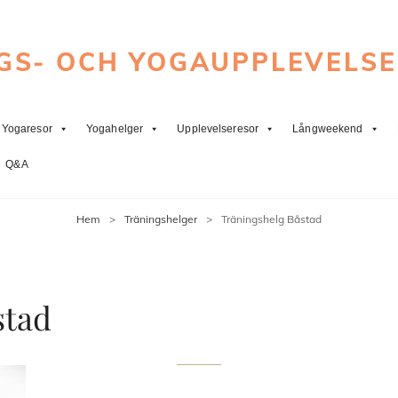
GS- OCH YOGAUPPLEVELS
Yogaresor
Yogahelger
Upplevelseresor
Långweekend
Q&A
Hem
>
Träningshelger
>
Träningshelg Båstad
stad