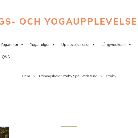
GS- OCH YOGAUPPLEVELS
Yogaresor
Yogahelger
Upplevelseresor
Långweekend
Q&A
Hem
>
Träningshelg Starby Spa, Vadstena
>
starby