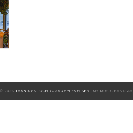
© 2026
TRÄNINGS- OCH YOGAUPPLEVELSER
|
MY MUSIC BAND A