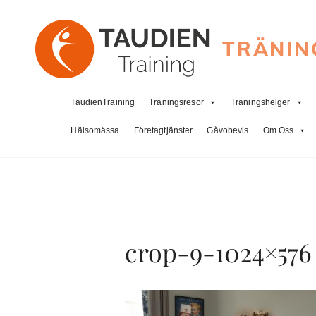
TRÄNIN
TaudienTraining
Träningsresor
Träningshelger
Hälsomässa
Företagtjänster
Gåvobevis
Om Oss
crop-9-1024×576