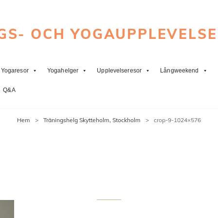
GS- OCH YOGAUPPLEVELS
Yogaresor
Yogahelger
Upplevelseresor
Långweekend
Q&A
Hem
>
Träningshelg Skytteholm, Stockholm
>
crop-9-1024×576