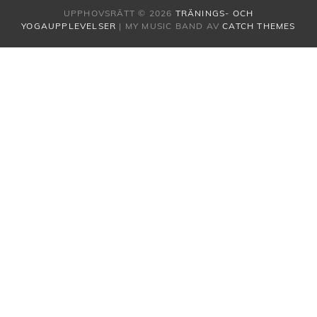
UPPHOVSRÄTT © 2026
TRÄNINGS- OCH
YOGAUPPLEVELSER
|
MY MUSIC BAND AV
CATCH THEMES