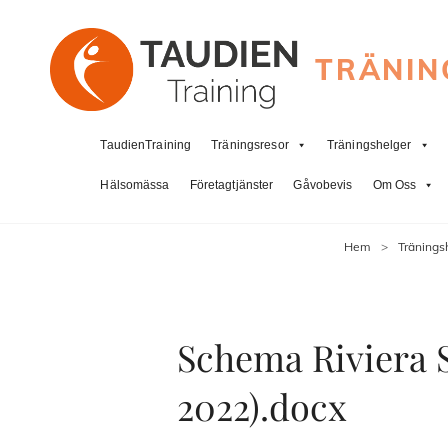
TRÄNIN
TaudienTraining
Träningsresor
Träningshelger
Hälsomässa
Företagtjänster
Gåvobevis
Om Oss
Hem
>
Tränings
Schema Riviera S
2022).docx