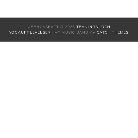
UPPHOVSRÄTT © 2026
TRÄNINGS- OCH
YOGAUPPLEVELSER
|
MY MUSIC BAND AV
CATCH THEMES