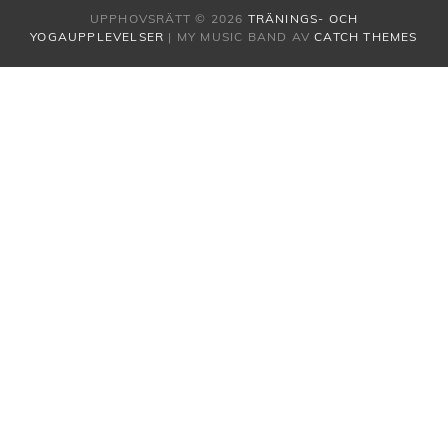
UPPHOVSRÄTT © 2026
TRÄNINGS- OCH
YOGAUPPLEVELSER
|
MY MUSIC BAND AV
CATCH THEMES