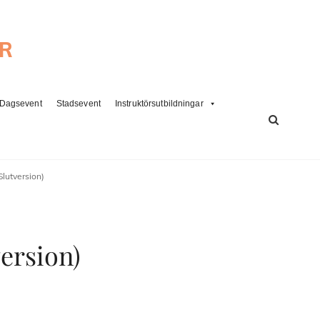
ER
Dagsevent
Stadsevent
Instruktörsutbildningar
SÖK
lutversion)
ersion)