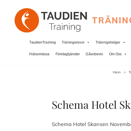
TRÄNIN
TaudienTraining
Träningsresor
Träningshelger
Hälsomässa
Företagtjänster
Gåvobevis
Om Oss
Hem
>
T
Schema Hotel Sk
Schema Hotel Skansen November