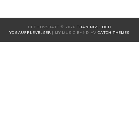
UPPHOVSRÄTT © 2026
TRÄNINGS- OCH
YOGAUPPLEVELSER
|
MY MUSIC BAND AV
CATCH THEMES