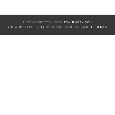
UPPHOVSRÄTT © 2026
TRÄNINGS- OCH
YOGAUPPLEVELSER
|
MY MUSIC BAND AV
CATCH THEMES