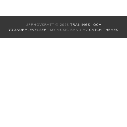
UPPHOVSRÄTT © 2026
TRÄNINGS- OCH
YOGAUPPLEVELSER
|
MY MUSIC BAND AV
CATCH THEMES