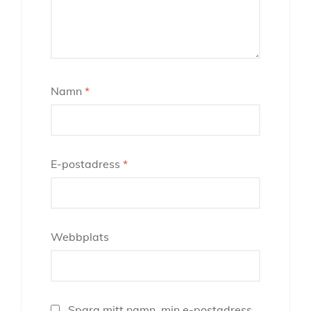
Namn
*
E-postadress
*
Webbplats
Spara mitt namn, min e-postadress