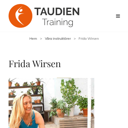
Hem
>
Våra instruktörer
>
Frida Wirsen
Frida Wirsen