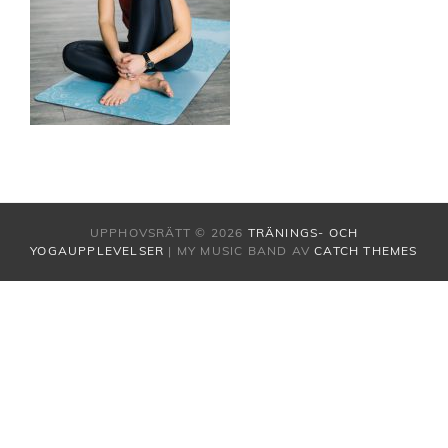
UPPHOVSRÄTT © 2026
TRÄNINGS- OCH
YOGAUPPLEVELSER
|
MY MUSIC BAND AV
CATCH THEMES