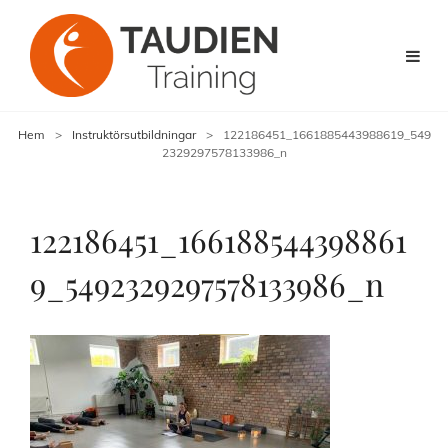
Hem
>
Instruktörsutbildningar
>
122186451_1661885443988619_549
2329297578133986_n
122186451_166188544398861
9_5492329297578133986_n