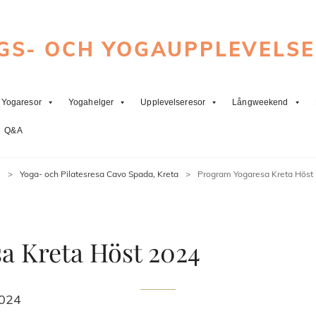
GS- OCH YOGAUPPLEVELS
Yogaresor
Yogahelger
Upplevelseresor
Långweekend
Q&A
m
>
Yoga- och Pilatesresa Cavo Spada, Kreta
>
Program Yogaresa Kreta Höst
a Kreta Höst 2024
2024