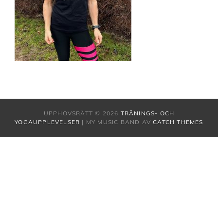
UPPHOVSRÄTT © 2026
TRÄNINGS- OCH
YOGAUPPLEVELSER
|
MY MUSIC BAND AV
CATCH THEMES