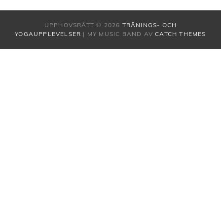
UPPHOVSRÄTT © 2026
TRÄNINGS- OCH
YOGAUPPLEVELSER
|
MY MUSIC BAND AV
CATCH THEMES