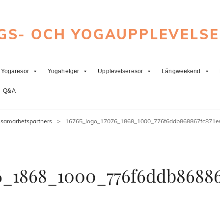
GS- OCH YOGAUPPLEVELS
Yogaresor
Yogahelger
Upplevelseresor
Långweekend
Q&A
 samarbetspartners
>
16765_logo_17076_1868_1000_776f6ddb868867fc871
6_1868_1000_776f6ddb86886