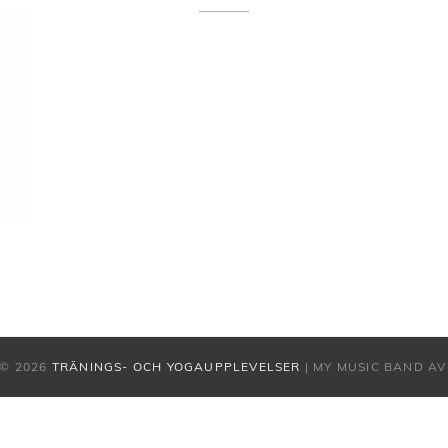
© 2026
TRÄNINGS- OCH YOGAUPPLEVELSER
|
MY MUSIC BAND A