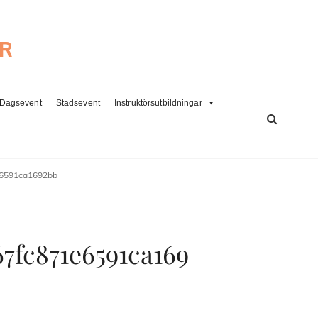
ER
Dagsevent
Stadsevent
Instruktörsutbildningar
SÖK
e6591ca1692bb
7fc871e6591ca169