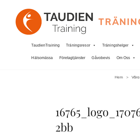
TRÄNIN
TaudienTraining
Träningsresor
Träningshelger
Hälsomässa
Företagtjänster
Gåvobevis
Om Oss
Hem
>
Våra
16765_logo_1707
2bb